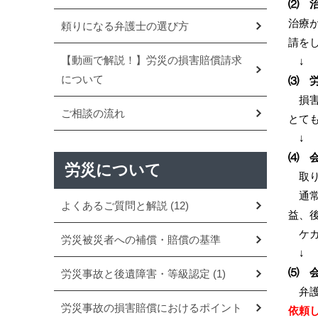
⑵ 
治療
頼りになる弁護士の選び方
請を
【動画で解説！】労災の損害賠償請求
について
⑶ 
損害
ご相談の流れ
とて
⑷ 
労災について
取り
通常
よくあるご質問と解説
(12)
益、
ケガ
労災被災者への補償・賠償の基準
⑸ 
労災事故と後遺障害・等級認定
(1)
弁護
労災事故の損害賠償におけるポイント
依頼