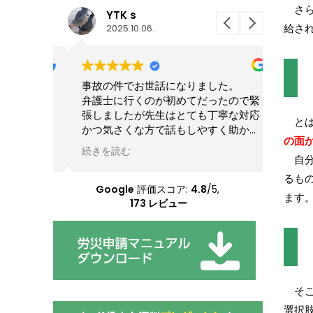
さら
YTK s
西
2025.10.06.
20
給さ
よりお世
事故の件でお世話になりました。
河口先
で進み時
弁護士に行くのが初めてだったので緊
相談や
という結
張しましたが先生はとても丁寧な対応
すく説
とは
した。初
かつ気さくな方で話もしやすく助かり
た。
の面
りでした
ました！
先生の
続きを読む
続きを
き、疑問
今後も何かあればまたお願いします！
の事を
自分
負担も軽
も調べ
るも
しようと
いただ
Google
評価スコア:
4.8
/5,
ます
扱われて
とても
173 レビュー
からいい
。依頼す
たです。
そこ
選択