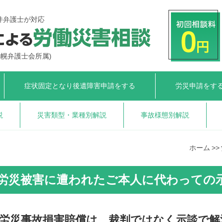
件弁護士が対応
札幌弁護士会所属)
症状固定となり
後遺障害申請をする
労災申請をす
説
災害類型・業種別解説
事故様態別解説
ホーム
労災被害に遭われたご本人に代わっての
労災事故損害賠償は、裁判ではなく示談で解