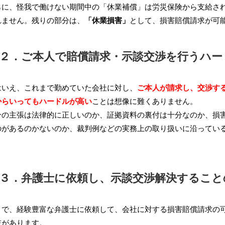
に、怪我で働けない期間中の「休業補償」は労災保険から支給され
山孝子
ミーミー
25.10.03.
2025.10.02.
れません。残りの部分は、
「休業損害」
として、損害賠償請求が可
２．ご本人で賠償請求・示談交渉を行うハー
生と出会い１０年以上になり、
この度は、夫の労災案件に際
アドバイスを快く丁寧に解りや
て、親身にご対応いただき、
明をしたて助けていただきまし
惑いの中、河口先生の的確な
いえ、これまで勤めていた会社に対し、
ご本人が請求し、交渉す
力強いご支援に幾度となく救
からいってもハードルが高い
ことは想像に難くありません。
素晴らしい所は、相談者の仕事
た。
読む
続きを読む
とことん調べ予想される出来事
河口先生のお力添えなくして
の主張は法律的に正しいのか、証拠資料の裏付は十分なのか、損害
不利にならないように努力して
乗り越えることはできなかっ
のがあるのかないのか、裁判例などの実務上の取り扱いに沿ってい
き解決致しました。
り感じております。
。
感謝致しました。
法律的なご知見はもちろんの
して他人事ではないご姿勢で
ていただき、人としての誠意
３．弁護士に依頼し、示談交渉解決すること
応に深く感謝申し上げます。
で、経験豊富な弁護士に依頼して、会社に対する損害賠償請求の可
肢があります。