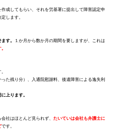
を作成してもらい、それを労基署に提出して障害認定申
決定します。
）
せます。
１か月から数か月の期間を要しますが、これは
す。
す。
った残り分）、入通院慰謝料、後遺障害による逸失利
円に上ります。
る会社はほとんど見られず、
たいていは会社も弁護士に
ど
です。