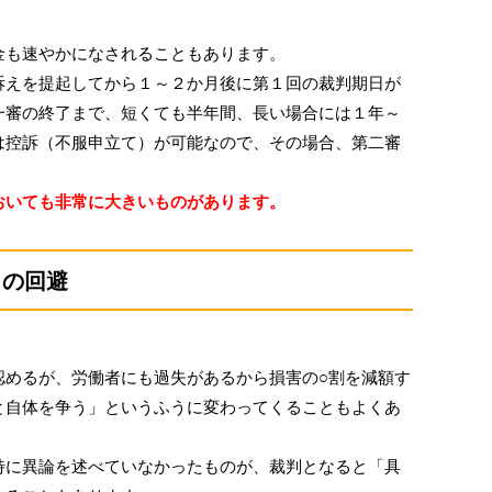
も速やかになされることもあります。
えを提起してから１～２か月後に第１回の裁判期日が
一審の終了まで、短くても半年間、長い場合には１年～
は控訴（不服申立て）が可能なので、その場合、第二審
いても非常に大きいものがあります。
クの回避
めるが、労働者にも過失があるから損害の○割を減額す
と自体を争う」というふうに変わってくることもよくあ
に異論を述べていなかったものが、裁判となると「具