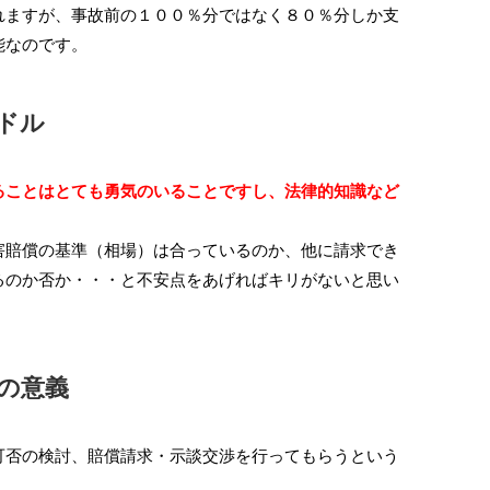
ますが、事故前の１００％分ではなく８０％分しか支
堀江リエ
K
2025.09.26.
20
能なのです。
ドル
しまし
初めての事故でした。信号待ちの状況
すごく
不安や戸
で後ろから追突され、保険屋さん対応
す。
ご助言と
して頂きましたが娘のか紹介で、河口
ることはとても勇気のいることですし、法律的知識など
われまし
先生にお世話になる事になりました。
初めてお会いしましたが、
続きを読む
は、到底
とても気さくでお話ししやすく安心感
賠償の基準（相場）は合っているのか、他に請求でき
たと心よ
ありました。
るのか否か・・・と不安点をあげればキリがないと思い
示談まで細かくこちらの事を考えて頂
こと、決
き感謝してます。
寄り添っ
あるご対
の意義
否の検討、賠償請求・示談交渉を行ってもらうという