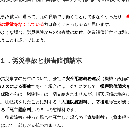
事故被害に遭って、元の職場では働くことはできなくなったり、
帰の意欲をなくしている
方は多くいらっしゃると思います。
ような場合、労災保険からの治療費の給付、休業補償給付とは別に
思うことも多いでしょう。
１．労災事故と損害賠償請求
労災事故の発生について、会社に
安全配慮義務違反
（機械・設備
のミスによる事故
であった場合には、会社に対して、
損害賠償請求
保険からは「慰謝料」は一切支給されませんが、損害賠償の場合に
は、①怪我をしたことに対する
「入通院慰謝料」
、②後遺障害が残
する
「死亡慰謝料」
の３つの慰謝料です。
、後遺障害が残った場合や死亡した場合の
「逸失利益」
（将来得
らはごく一部しか支払われません。