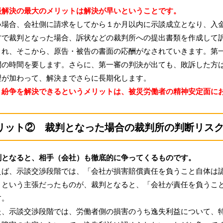
解決の最大のメリットは解決が早いということです。
場合、会社側に請求をしてから１か月以内に示談成立となり、入金
で裁判となった場合、訴状などの裁判所への提出書類を作成して訴
され、そこから、原告・被告の書面の応酬がなされていきます。第
間の時間を要します。さらに、第一審の判決が出ても、敗訴した方
理が加わって、解決までさらに長期化します。
紛争を解決できるというメリットは、被災労働者の精神安定面にお
リット② 裁判となった場合の裁判所の判断リス
となると、相手（会社）も徹底的に争ってくるものです。
ば、示談交渉段階では、「会社が損害賠償責任を負うこと自体は認
」という主張だったものが、裁判となると、「会社が責任を負うこ
す。
、示談交渉段階では、労働者側の損害のうち逸失利益について、特