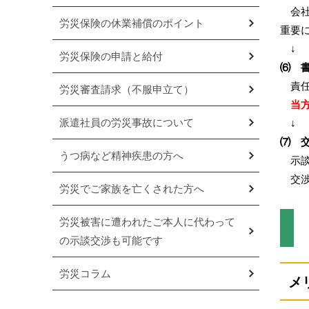
会社
労災保険の休業補償のポイント
重要
労災保険の申請と給付
⑹ 
責任
労災審査請求（不服申立て）
当方
派遣社員の労災事故について
⑺ 
うつ病など精神疾患の方へ
示談
交渉
労災でご家族を亡くされた方へ
労災被害に遭われたご本人に代わって
の示談交渉も可能です
労災コラム
メ