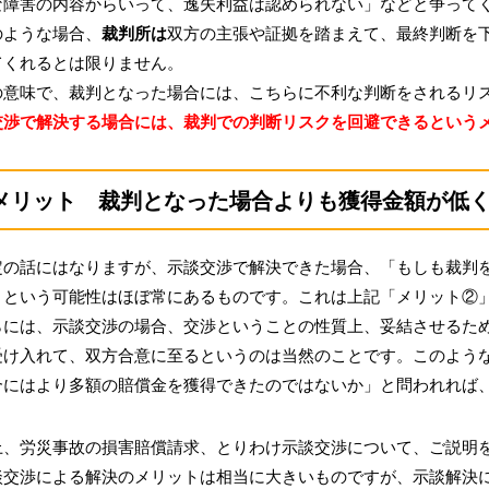
な障害の内容からいって、逸失利益は認められない」などと争って
ような場合、
裁判所は
双方の主張や証拠を踏まえて、最終判断を
てくれるとは限りません。
意味で、裁判となった場合には、こちらに不利な判断をされるリス
交渉で解決する場合には、裁判での判断リスクを回避できるという
メリット 裁判となった場合よりも獲得金額が低
の話にはなりますが、示談交渉で解決できた場合、「もしも裁判を
」という可能性はほぼ常にあるものです。これは上記「メリット②
には、示談交渉の場合、交渉ということの性質上、妥結させるため
受け入れて、双方合意に至るというのは当然のことです。このよう
合にはより多額の賠償金を獲得できたのではないか」と問われれば
、労災事故の損害賠償請求、とりわけ示談交渉について、ご説明
交渉による解決のメリットは相当に大きいものですが、示談解決