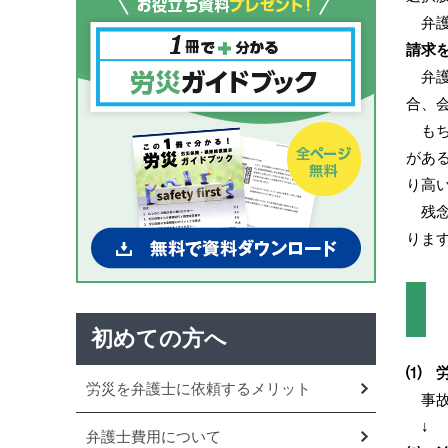
弁護
請求
弁護
合、
もち
があ
り高
残念
りま
初めての方へ
⑴ 
労災を弁護士に依頼するメリット
事故
弁護士費用について