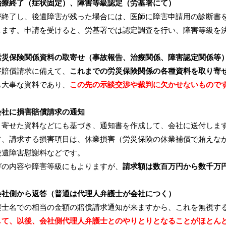
治療終了（症状固定）、障害等級認定（労基署にて）
が終了し、後遺障害が残った場合には、医師に障害申請用の診断書
します。申請を受けると、労基署では認定調査を行い、障害等級を
↓
労災保険関係資料の取寄せ（事故報告、治療関係、障害認定関係等
賠償請求に備えて、
これまでの労災保険関係の各種資料を取り寄
も大事な資料であり、
この先の示談交渉や裁判に欠かせないもので
↓
会社に損害賠償請求の通知
寄せた資料などにも基づき、通知書を作成して、会社に送付しま
、請求する損害項目は、休業損害（労災保険の休業補償で賄えなか
後遺障害慰謝料などです。
の内容や障害等級にもよりますが、
請求額は数百万円から数千万
↓
会社側から返答（普通は代理人弁護士が会社につく）
士名での相当の金額の賠償請求通知が来ますから、これを無視す
して、以後、会社側代理人弁護士とのやりとりとなることがほとん