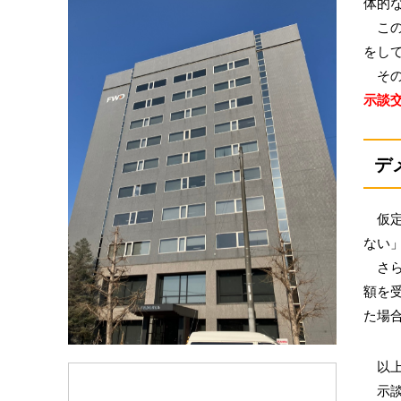
体的
この
をし
その
示談
デ
仮定
ない
さら
額を
た場
以上
示談