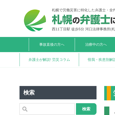
札幌で労働災害に特化した弁護士・全
西11丁目駅 徒歩5分 河口法律事務所
(
事故直後の方へ
治療中の方へ
弁護士が解説!
労災コラム
怪我・疾患別解
検索
検索