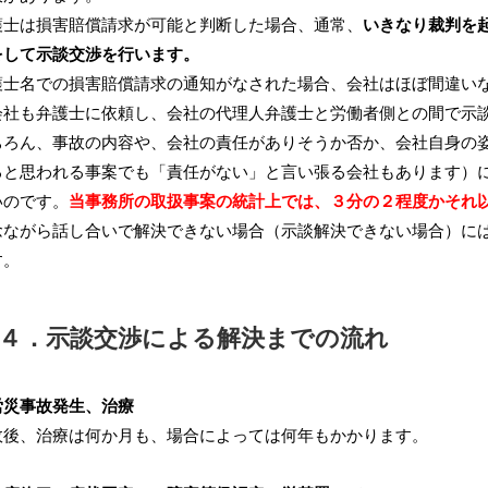
士は損害賠償請求が可能と判断した場合、通常、
いきなり裁判を
をして示談交渉を行います。
士名での損害賠償請求の通知がなされた場合、会社はほぼ間違いな
会社も弁護士に依頼し、会社の代理人弁護士と労働者側との間で示
ろん、事故の内容や、会社の責任がありそうか否か、会社自身の姿
ると思われる事案でも「責任がない」と言い張る会社もあります）
いのです。
当事務所の取扱事案の統計上では、３分の２程度かそれ
ながら話し合いで解決できない場合（示談解決できない場合）には
す。
４．示談交渉による解決までの流れ
労災事故発生、治療
後、治療は何か月も、場合によっては何年もかかります。
↓