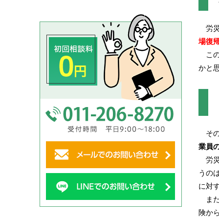
労災
場復
この
かと
その
業員
労災
うの
に対
また
険か