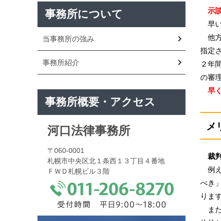
示談
事務所について
早い
他方
当事務所の強み
指定
事務所紹介
２年
の審
早く
事務所概要・アクセス
メ
河口法律事務所
〒060-0001
裁判
札幌市中央区北１条西１３丁目４番地
例え
ＦＷＤ札幌ビル３階
べき
りま
また