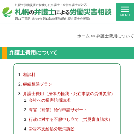
札幌で労働災害に特化した弁護士・全件弁護士が対応
MENU
西11丁目駅 徒歩5分 河口法律事務所
(札幌弁護士会所属)
ホーム
弁護士費用について
弁護士費用について
相談料
継続相談プラン
弁護士費用（身体の怪我・死亡事故の労働災害）
会社への損害賠償請求
障害（補償）給付申請サポート
行政に対する不服申し立て（労災審査請求）
労災不支給処分取消訴訟