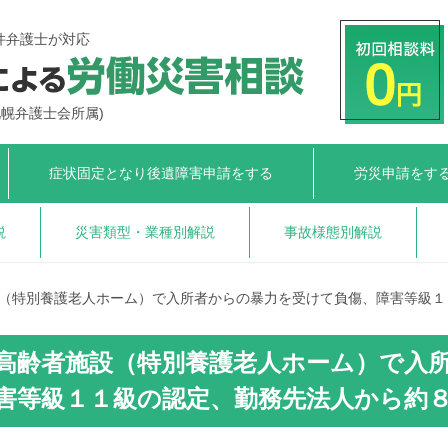
件弁護士が対応
札幌弁護士会所属)
症状固定となり
後遺障害申請をする
労災申請をす
説
災害類型・業種別解説
事故様態別解説
（特別養護老人ホーム）で入所者からの暴力を受けて負傷、障害等級１
高齢者施設（特別養護老人ホーム）で入
害等級１１級の認定、勤務先法人から約