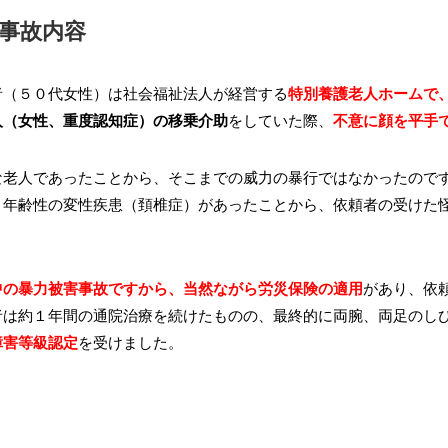
事故内容
者（５０代女性）は社会福祉法人が経営する
特別養護老人ホームで
人（女性、重度認知症）の移乗介助
をしていた際、
不意に顔を平手
な老人であったことから、そこまでの威力の暴行ではなかったので
々年齢性の変性疾患（頚椎症）があったことから、依頼者の受けた
中の暴力被害事故ですから、当然ながら労災保険の適用
があり、依
者は約１年間の通院治療を続けたものの、最終的に両腕、両足のし
障害等級認定
を受けました。