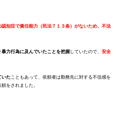
ー
堀江リエ
.02.
2025.09.26.
の認知症で責任能力（民法７１３条）がないため、不法
夫の労災案件に際しまし
初めての事故でした。信号待ちの
ご対応いただき、不安や戸
で後ろから追突され、保険屋さん
河口先生の的確なご助言と
して頂きましたが娘のか紹介で、
々暴力行為に及んでいたことを把握
していたので、
安全
援に幾度となく救われまし
先生にお世話になる事になりまし
初めてお会いしましたが、
続きを読む
お力添えなくしては、到底
とても気さくでお話ししやすく安
ことはできなかったと心よ
ありました。
ていた
こともあって、依頼者は勤務先に対する不信感を
ります。
示談まで細かくこちらの事を考え
依頼をされました。
知見はもちろんのこと、決
き感謝してます。
ではないご姿勢で寄り添っ
、人としての誠意あるご対
謝申し上げます。