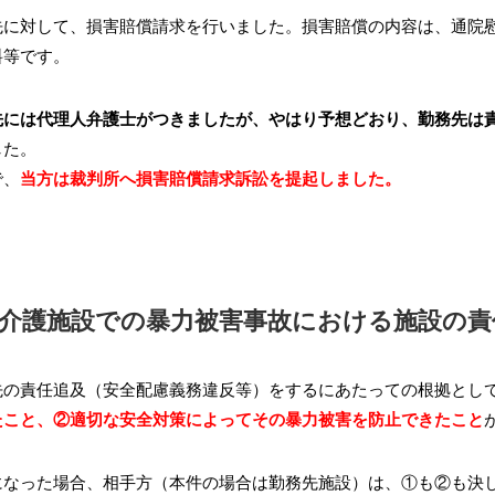
先に対して、損害賠償請求を行いました。損害賠償の内容は、通院
料等です。
先には代理人弁護士がつきましたが、やはり予想どおり、勤務先は
した。
で、
当方は裁判所へ損害賠償請求訴訟を提起しました。
介護施設での暴力被害事故における施設の責
先の責任追及（安全配慮義務違反等）をするにあたっての根拠とし
たこと、②適切な安全対策によってその暴力被害を防止できたこと
になった場合、相手方（本件の場合は勤務先施設）は、①も②も決