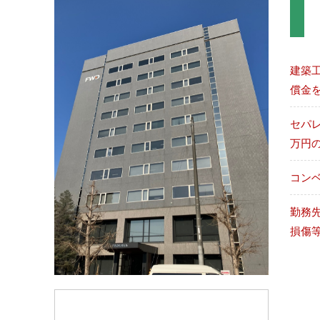
建築
償金
セパ
万円
コン
勤務
損傷