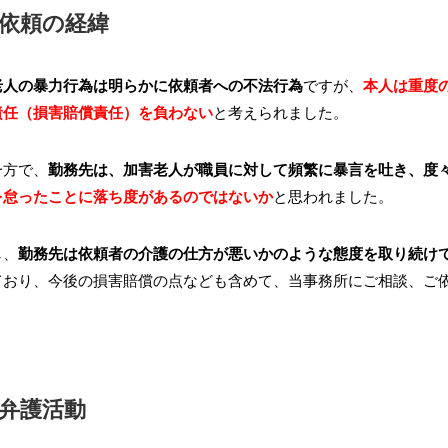
西山孝子
ミーミ
依頼の経緯
2025.10.03.
2025.10
老人の暴力行為は明らかに依頼者への不法行為
ですが、
本人は重度
責任（損害賠償責任）を負わない
と考えられました。
河口先生と出会い１０年以上になり、
この度は、
で緊
相談やアドバイスを快く丁寧に解りや
て、親身に
対応
すく説明をしたて助けていただきまし
惑いの中、
一方で、
勤務先は、加害老人が職員に対して頻繁に暴言を吐き、度
かり
た。
力強いご支
を怠ったことに落ち度があるのではないか
と思われました。
先生の素晴らしい所は、相談者の仕事
た。
続きを読む
続きを読む
す！
の事をとことん調べ予想される出来事
河口先生の
も調べ不利にならないように努力して
乗り越える
し、
勤務先は依頼者の介護の仕方が悪いかのような態度を取り続け
いただき解決致しました。
り感じてお
ており、今後の損害賠償の点なども含めて、当事務所にご相談、ご
とても感謝致しました。
法律的なご
して他人事
ていただき
応に深く感
弁護活動