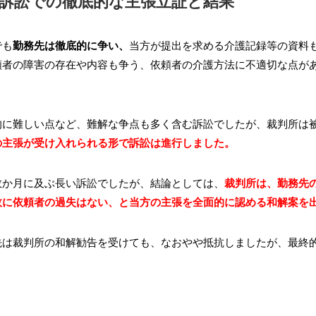
訴訟での徹底的な主張立証と結果
でも
勤務先は徹底的に争い、
当方が提出を求める介護記録等の資料
頼者の障害の存在や内容も争う、依頼者の介護方法に不適切な点が
。
的に難しい点など、難解な争点も多く含む訴訟でしたが、裁判所は
の主張が受け入れられる形で訴訟は進行しました。
数か月に及ぶ長い訴訟でしたが、結論としては、
裁判所は、勤務先
故に依頼者の過失はない、と当方の主張を全面的に認める和解案を
先は裁判所の和解勧告を受けても、なおやや抵抗しましたが、最終