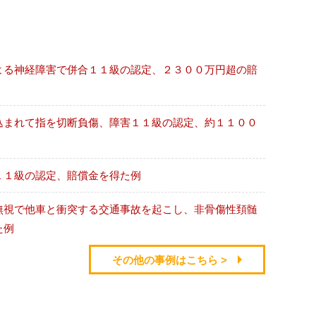
よる神経障害で併合１１級の認定、２３００万円超の賠
込まれて指を切断負傷、障害１１級の認定、約１１００
１１級の認定、賠償金を得た例
無視で他車と衝突する交通事故を起こし、非骨傷性頚髄
た例
その他の事例はこちら >