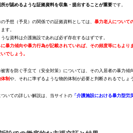
判所が認めるような証拠資料を収集・提出することが重要
です。
力の予想（予見）の関係での証拠資料としては、
暴力老人について
ります。
ような資料は介護施設であれば必ず存在するはずです。
らに暴力傾向や暴力行為が記載されていれば、その頻度等にもより
ないでしょう。
力被害を防ぐ手立て（安全対策）については、その入居者の暴力傾
的体制
や、それに準ずるような物的体制が必要と判断されるでしょ
についての詳しい解説は、当サイトの
「介護施設における暴力型労