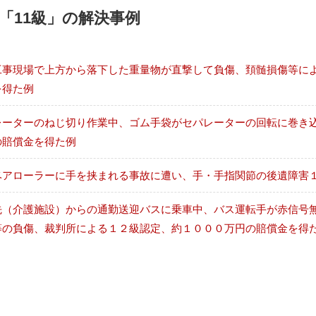
「11級」の解決事例
工事現場で上方から落下した重量物が直撃して負傷、頚髄損傷等に
を得た例
レーターのねじ切り作業中、ゴム手袋がセパレーターの回転に巻き
の賠償金を得た例
ベアローラーに手を挟まれる事故に遭い、手・手指関節の後遺障害
先（介護施設）からの通勤送迎バスに乗車中、バス運転手が赤信号
等の負傷、裁判所による１２級認定、約１０００万円の賠償金を得