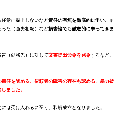
も任意に提出しないなど
責任の有無を徹底的に争い、
ま
あった（過失相殺）など
損害論でも徹底的に争ってきま
被告（勤務先）に対して
文書提出命令を発令
するなど、
の責任を認める、依頼者の障害の存在も認める、暴力被
出しました。
的には受け入れるに至り、和解成立となりました。