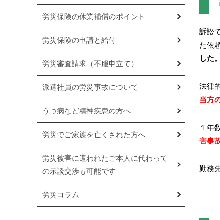
労災保険の休業補償のポイント
訴訟
労災保険の申請と給付
た依
した
労災審査請求（不服申立て）
法律
派遣社員の労災事故について
当方
うつ病など精神疾患の方へ
１年
労災でご家族を亡くされた方へ
害事
労災被害に遭われたご本人に代わって
勤務
の示談交渉も可能です
労災コラム