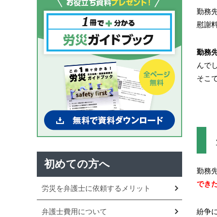
勤務
慰謝
勤務
んで
そこ
初めての方へ
勤務
でき
労災を弁護士に依頼するメリット
弁護士費用について
紛争