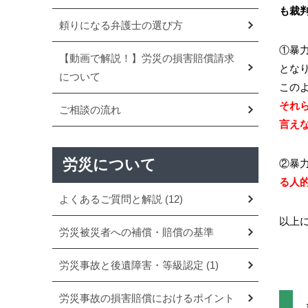
も裁
頼りになる弁護士の選び方
①暴
【動画で解説！】労災の損害賠償請求
とな
について
この
それ
ご相談の流れ
言え
労災について
②暴
る人
よくあるご質問と解説
(12)
以上
労災被災者への補償・賠償の基準
労災事故と後遺障害・等級認定
(1)
労災事故の損害賠償におけるポイント