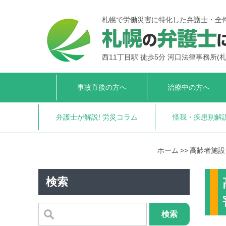
札幌で労働災害に特化した弁護士・全
西11丁目駅 徒歩5分 河口法律事務所
(
事故直後の方へ
治療中の方へ
弁護士が解説!
労災コラム
怪我・疾患別解
ホーム
高齢者施設
検索
検索